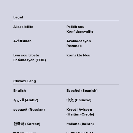
Legal
Aksesibilite
Politik sou
Konfidansyalite
Avètisman
Akomodasyon
Rezonab
Lwa sou Libète
Kontakte Nou
Enfòmasyon (FOIL)
Chwazi Lang
English
Español (Spanish)
العربية (Arabic)
中文 (Chinese)
русский (Russian)
Kreyòl Ayisyen
(Haitian-Creole)
한국어 (Korean)
Italiano (Italian)