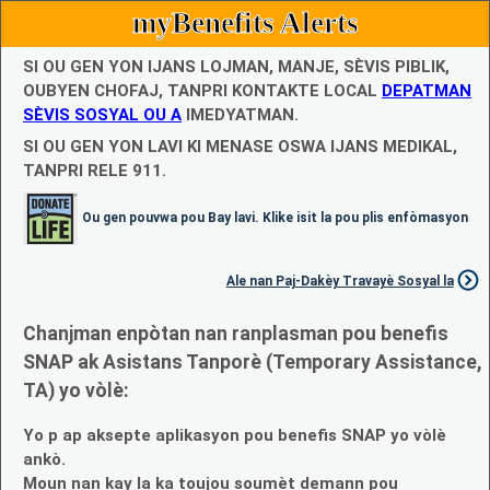
myBenefits Alerts
SI OU GEN YON IJANS LOJMAN, MANJE, SÈVIS PIBLIK,
OUBYEN CHOFAJ, TANPRI KONTAKTE LOCAL
DEPATMAN
SÈVIS SOSYAL OU A
IMEDYATMAN.
SI OU GEN YON LAVI KI MENASE OSWA IJANS MEDIKAL,
TANPRI RELE 911.
Ou gen pouvwa pou Bay lavi. Klike isit la pou plis enfòmasyon
Ale nan Paj-Dakèy Travayè Sosyal la
Chanjman enpòtan nan ranplasman pou benefis
SNAP ak Asistans Tanporè (Temporary Assistance,
TA) yo vòlè:
Yo p ap aksepte aplikasyon pou benefis SNAP yo vòlè
ankò.
Moun nan kay la ka toujou soumèt demann pou