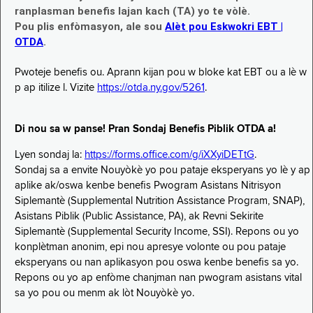
ranplasman benefis lajan kach (TA) yo te vòlè.
Pou plis enfòmasyon, ale sou
Alèt pou Eskwokri EBT |
OTDA
.
Pwoteje benefis ou. Aprann kijan pou w bloke kat EBT ou a lè w
p ap itilize l. Vizite
https://otda.ny.gov/5261
.
Di nou sa w panse! Pran Sondaj Benefis Piblik OTDA a!
Lyen sondaj la:
https://forms.office.com/g/iXXyiDETtG
.
Sondaj sa a envite Nouyòkè yo pou pataje eksperyans yo lè y ap
aplike ak/oswa kenbe benefis Pwogram Asistans Nitrisyon
Siplemantè (Supplemental Nutrition Assistance Program, SNAP),
Asistans Piblik (Public Assistance, PA), ak Revni Sekirite
Siplemantè (Supplemental Security Income, SSI). Repons ou yo
konplètman anonim, epi nou apresye volonte ou pou pataje
eksperyans ou nan aplikasyon pou oswa kenbe benefis sa yo.
Repons ou yo ap enfòme chanjman nan pwogram asistans vital
sa yo pou ou menm ak lòt Nouyòkè yo.