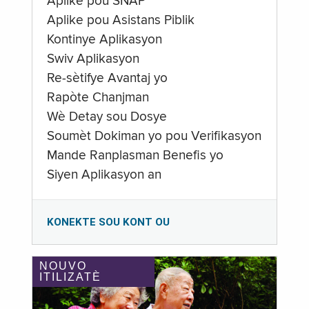
Aplike pou SNAP
Aplike pou Asistans Piblik
Kontinye Aplikasyon
Swiv Aplikasyon
Re-sètifye Avantaj yo
Rapòte Chanjman
Wè Detay sou Dosye
Soumèt Dokiman yo pou Verifikasyon
Mande Ranplasman Benefis yo
Siyen Aplikasyon an
KONEKTE SOU KONT OU
NOUVO
ITILIZATÈ