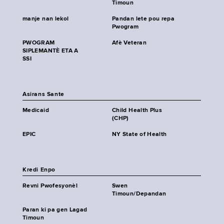
Timoun
manje nan lekol
Pandan lete pou repa
Pwogram
PWOGRAM
Afè Veteran
SIPLEMANTÈ ETA A
SSI
Asirans Sante
Medicaid
Child Health Plus
(CHP)
EPIC
NY State of Health
Kredi Enpo
Revni Pwofesyonèl
Swen
Timoun/Depandan
Paran ki pa gen Lagad
Timoun