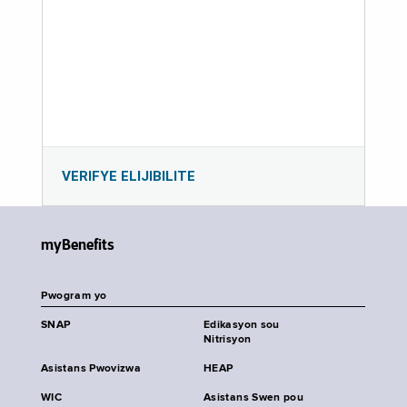
VERIFYE ELIJIBILITE
myBenefits
Pwogram yo
SNAP
Edikasyon sou
Nitrisyon
Asistans Pwovizwa
HEAP
WIC
Asistans Swen pou