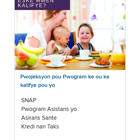
ÈSKE MWEN
KALIFYE?
Pwojeksyon pou Pwogram ke ou ka
kalifye pou yo
SNAP
Pwogram Asistans yo
Asirans Sante
Kredi nan Taks