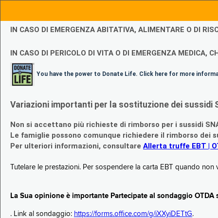
IN CASO DI EMERGENZA ABITATIVA, ALIMENTARE O DI R
IN CASO DI PERICOLO DI VITA O DI EMERGENZA MEDICA, CH
You have the power to Donate Life. Click here for more inform
Variazioni importanti per la sostituzione dei sussi
Non si accettano più richieste di rimborso per i sussidi SN
Le famiglie possono comunque richiedere il rimborso dei su
Per ulteriori informazioni, consultare
Allerta truffe EBT | 
Tutelare le prestazioni. Per sospendere la carta EBT quando non v
La Sua opinione è importante Partecipate al sondaggio OTDA su
. Link al sondaggio:
https://forms.office.com/g/iXXyiDETtG
.