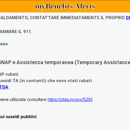
myBenefits Alerts
ISCALDAMENTO, CONTATTARE IMMEDIATAMENTE IL PROPRIO
D
IAMARE IL 911.
ation
di SNAP e Assistenza temporanea (Temporary Assistance,
AP rubati.
ssidi TA (in contanti) che sono stati rubati.
OTDA
.
iene utilizzata consultare
https://otda.ny.gov/5261
.
i sussidi pubblici