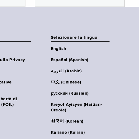
Selezionare la lingua
English
ulla Privacy
Español (Spanish)
العربية (Arabic)
tative
中文 (Chinese)
русский (Russian)
ibertà di
 (FOIL)
Kreyòl Ayisyen (Haitian-
Creole)
한국어 (Korean)
Italiano (Italian)