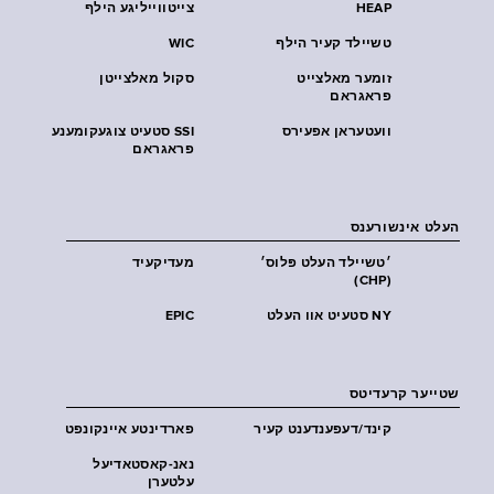
HEAP
צייטווייליגע הילף
טשיילד קעיר הילף
WIC
זומער מאלצייט
סקול מאלצייטן
פראגראם
וועטעראן אפעירס
SSI סטעיט צוגעקומענע
פראגראם
העלט אינשורענס
׳טשיילד העלט פּלוס׳
מעדיקעיד
(CHP)
NY סטעיט אוו העלט
EPIC
שטייער קרעדיטס
קינד/דעפענדענט קעיר
פארדינטע איינקונפט
נאנ-קאסטאדיעל
עלטערן