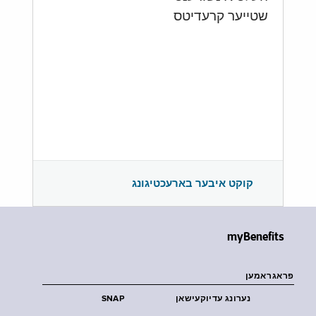
שטייער קרעדיטס
קוקט איבער בארעכטיגונג
myBenefits
פראגראמען
נערונג עדיוקעישאן
SNAP