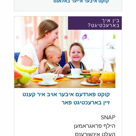
קוקט איבער אייער באלאנס
בין איך
בארעכטיגט?
קוקט פארדעם איבער אויב איר קענט
זיין בארעכטיגט פאר
SNAP
הילף פראגראמען
העלט אינשורענס