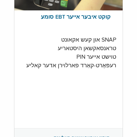
קוקט איבער אייער EBT סומע
SNAP און קעש אקאונט
טראנסאקשאן היסטאריע
טוישט אייער PIN
רעפּאָרט-קאַרד פארלוירן אדער קאליע