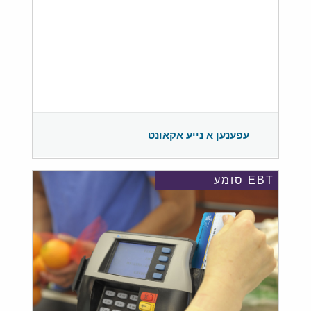
עפענען א נייע אקאונט
EBT סומע