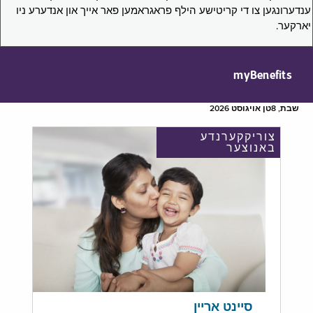
ענדערונגען צו די קריטישע הילף פראגראמען פאר אייך און אנדערע ניו
יארקער.
myBenefits
שבת, 8טן אויגוסט 2026
צוריקקערנדע
באנוצער
סיינט אריין