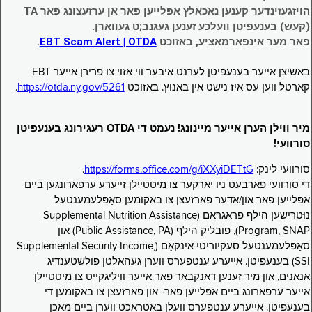
הויזגעזינדער קענען נאכאלץ אפּלייען פאר אן ערזעצונג פאר TA
(קעש) בענעפיטן וועלכע זענען געגנב;ט געווארן.
פאר מער אינפארמאציע, באזוכט
EBT Scam Alert | OTDA
.
באשיצן אייער בענעפיטן לערנט איבער ווי אזוי צו פרירן אייער EBT
קארטל ווען עס איז נישט אין באנוץ. באזוכט
https://otda.ny.gov/5261
.
מיר ווילן הערן אייער מיינונג! נעמט די OTDA רעגירונג בענעפיטן
סורוועי!
סורוועי לינק:
https://forms.office.com/g/iXXyiDETtG
.
די סורוועי פארבעט ניו יארקער צו מיטטיילן זייערע ערפארונגען ביים
אפּלייען פאר און/אדער פארזעצן צו באקומען סאָפּלעמענטעל
נוּטרישען הילף פראגראם (Supplemental Nutrition Assistance
Program, SNAP), פובליק הילף (Public Assistance, PA) און
סאָפּלעמענטעל סעקיוריטי אינקאָם (Supplemental Security Income,
SSI) בענעפיטן. אייערע ענטפערס ווערן געהאלטן פולשטענדיג
אנאנים, און מיר זענען דאנקבאר פאר אייער וויליגקייט צו מיטטיילן
אייער ערפארונג ביים אפּלייען פאר- און פארזעצן צו באקומען די
בענעפיטן. אייערע ענטפערס וועלן באטראכט ווערן ביים מאכן