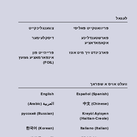
לעגאל
פּריוואטקייט פּאליסי
צוגענגליכקייט
פארשטענדליכע
דיסקלעימער
אקאמאדאציע
פארבינדט זיך מיט אונז
פרייהייט פון
אינפארמאציע געזעץ
(FOIL)
וועלט אויס א שפראך
English
Español (Spanish)
中文 (Chinese)
العربية (Arabic)
русский (Russian)
Kreyòl Ayisyen
(Haitian-Creole)
한국어 (Korean)
Italiano (Italian)