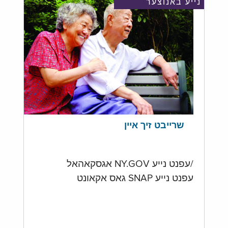
נייע באנוצער
שרייבט זיך איין
/עפנט נייע NY.GOV אגסקאהאל
עפנט נייע SNAP גאס אקאונט