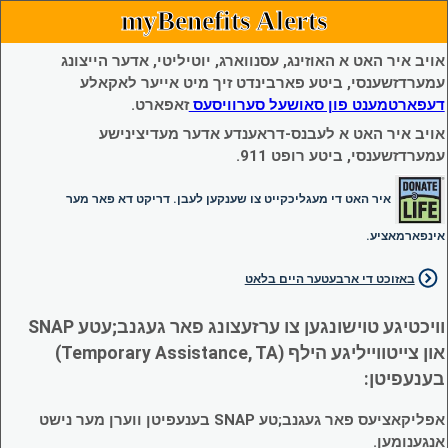
myBenefits Alerts
אויב איר האט א האוזינג, עסנווארג, יוטיליטי, אדער הייצונג
עמערדזשענסי, ביטע פארבינדט זיך מיט אייער לאקאלע
דעפארטמענט פון סאושעל סערוויסעס
זאפארט.
אויב איר האט א לעבנס-דראענדע אדער מעדיצינישע
עמערדזשענסי, ביטע רופט 911.
איר האט די מעגליכקייט צו שענקען לעבן. דריקט דא פאר מער
אינפארמאציע.
באזוכט די ארבעטער היים בלאט
וויכטיגע טוישונגען צו ערזעצונג פאר געגנב;עטע SNAP
און צייטווייליגע הילף (Temporary Assistance, TA)
בענעפיטן:
אפליקאציעס פאר געגנב;טע SNAP בענעפיטן ווערן מער נישט
אנגענומען.