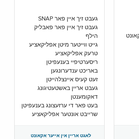
געבט זיך איין פאר SNAP
געבט זיך איין פאר פאבליק
הילף
גייט ווייטער מיטן אפליקאציע
טרעק אפליקאציע
ריסערטיפיי בענעפיטן
באריכט ענדערונגען
זעט קעיס איינצלהייטן
געבט אריין באשטעטיגונג
דאקומענטן
בעט פאר די ערזעצונג בענעפיטן
שרייבט אונטער אפליקאציע
לאגט אריין אין אייער אקאונט