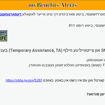
myBenefits Alerts
 עמערדזשענסי, ביטע פארבינדט זיך מיט אייער לאקאלע
דעפארטמענט פ
י, ביטע רופט 911.
.
https://otda.ny.gov/5261