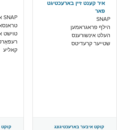
איר קענט זיין בארעכטיגט
פאר
SNAP און קעש אקאונט
SNAP
טראנסא
הילף פראגראמען
טוישט איי
העלט אינשורענס
רעפּאָר
שטייער קרעדיטס
קאליע
קוקט 
קוקט איבער בארעכטיגונג