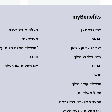
myBenefits
פראגראמען
העלט אינשורענס
SNAP
מעדיקעיד
נערונג עדיוקעישאן
׳טשיילד העלט פּלוס׳ (CHP)
צייטווייליגע הילף
EPIC
HEAP
NY סטעיט אוו העלט
WIC
טשיילד קעיר הילף
סקול מאלצייטן
זומער מאלצייט פראגראם
SSI סטעיט צוגעקומענע