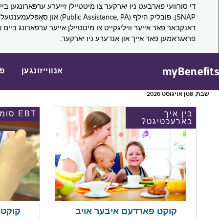
דאנקבאר פאר אייער וויליגקייט צו מיטטיילן אייער ערפארונג ביים 
פראגראמען פאר אייך און אנדערע ניו יארקער.
myBenefits
אנווייזונגען
פ
שבת, 8טן אויגוסט 2026
בין איך
EBT סומע
בארעכטיגט?
קוקט אי
קוקט פארדעם איבער אויב