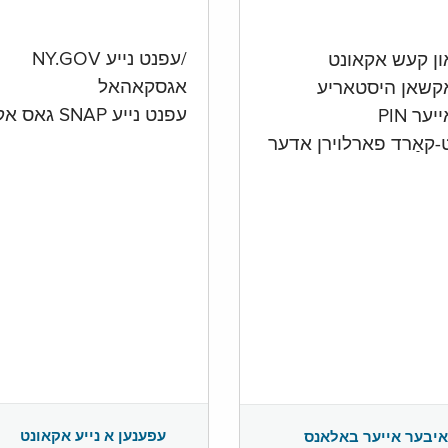
/עפנט נייע NY.GOV
אגסקאהאל
קשאן היסטאריע
עפנט נייע SNAP גאס אקאונט
ער PIN
ט-קאַרד פארלוירן אדער
עפענען א נייע אקאונט
איבער אייער באלאנס