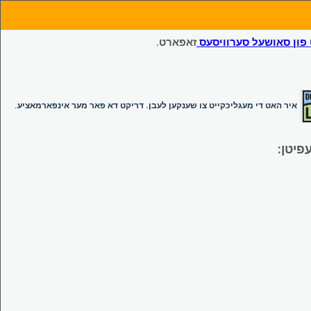
ון סאושעל סערוויסעס
זאפארט.
איר האט די מעגליכקייט צו שענקען לעבן. דריקט דא פאר מער אינפארמאציע.