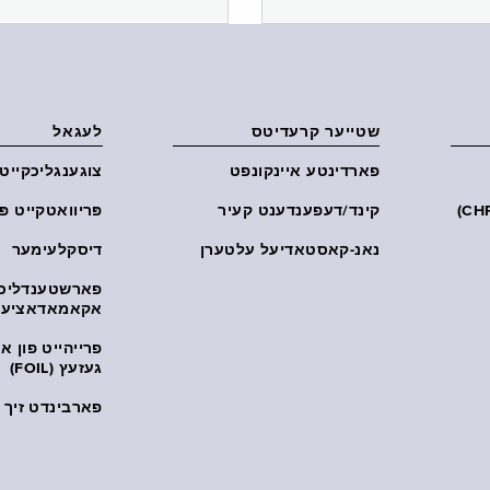
שטייער קרעדיטס
לעגאל
פארדינטע איינקונפט
צוגענגליכקייט
קינד/דעפענדענט קעיר
פּריוואטקייט פּ
נאנ-קאסטאדיעל עלטערן
דיסקלעימער
פארשטענדליכ
אקאמאדאציע
פרייהייט פון 
געזעץ (FOIL)
פארבינדט זיך מ