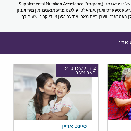
די סורוועי פארבעט ניו יארקער צו מיטטיילן זייערע ערפארונגען ביים אפּלייען פאר און/אדער פארזעצן צו באקומען סאָפּלעמענטעל נוּטרישען הילף פראגראם (Supplemental Nutrition Assistance Program,
Pub) און סאָפּלעמענטעל סעקיוריטי אינקאָם (Supplemental Security Income, SSI) בענעפיטן. אייערע ענטפערס ווערן געהאלטן פולשטענדיג אנאנים, און מיר זענען
לן באטראכט ווערן ביים מאכן ענדערונגען צו די קריטישע הילף
 אריין
צוריקקערנדע
באנוצער
סיינט אריין