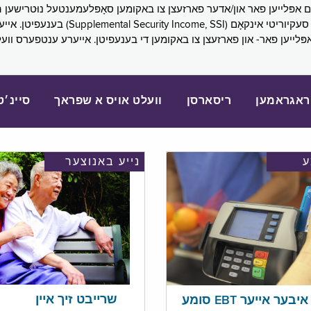
SNAP), פובליק הילף (lic Assistance, PA
אפּלייען פאר- און פארזעצן צו באקומען די בענעפיטן. אייערע ענטפערס ווע
ראגראמען
ריסארסן
וועלט אויס א שפראך
סיינ׳ט
נייע באנוצער
שרייבט זיך איין
בער אייער EBT סומע