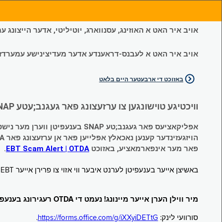
אויב איר האט א האוזינג, עסנווארג, יוטיליטי, אדער הייצונג
אויב איר האט א לעבנס-דראענדע אדער מעדיצינישע עמערדזשענס
באזוכט די ארבעטער היים בלאט
וויכטיגע טוישונגען צו ערזעצונג פאר געגנב;עטע SNAP און צייטווייליגע הילף (Temporary Assistance, TA) בענעפיטן:
אפליקאציעס פאר געגנב;טע SNAP בענעפיטן ווערן מער נישט אנגענומען.
הויזגעזינדער קענען נאכאלץ אפּלייען פאר אן ערזעצונג פאר TA (קעש) בענעפיטן וועלכע זענען געגנב;ט געווארן.
פאר מער אינפארמאציע, באזוכט
EBT Scam Alert | OTDA
.
באשיצן אייער בענעפיטן לערנט איבער ווי אזוי צו פרירן אייער EBT קארטל ווען עס איז נישט אין באנוץ. באזוכט
מיר ווילן הערן אייער מיינונג! נעמט די OTDA רעגירונג בענעפיטן סורוועי!
סורוועי לינק:
https://forms.office.com/g/iXXyiDETtG
.