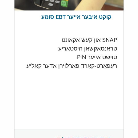
קוקט איבער אייער EBT סומע
SNAP און קעש אקאונט
טראנסאקשאן היסטאריע
טוישט אייער PIN
רעפּאָרט-קאַרד פארלוירן אדער קאליע