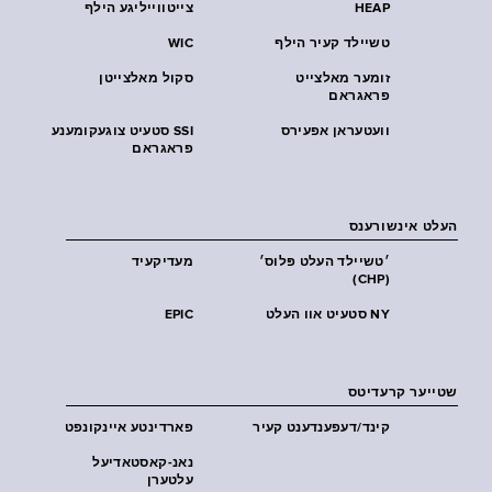
HEAP
צייטווייליגע הילף
טשיילד קעיר הילף
WIC
זומער מאלצייט
סקול מאלצייטן
פראגראם
וועטעראן אפעירס
SSI סטעיט צוגעקומענע
פראגראם
העלט אינשורענס
׳טשיילד העלט פּלוס׳
מעדיקעיד
(CHP)
NY סטעיט אוו העלט
EPIC
שטייער קרעדיטס
קינד/דעפענדענט קעיר
פארדינטע איינקונפט
נאנ-קאסטאדיעל
עלטערן