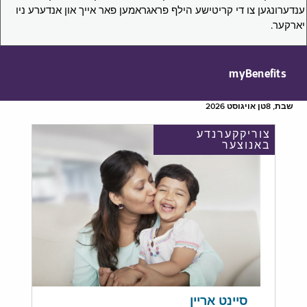
ענדערונגען צו די קריטישע הילף פראגראמען פאר אייך און אנדערע ניו
יארקער.
myBenefits
שבת, 8טן אויגוסט 2026
צוריקקערנדע
באנוצער
סיינט אריין