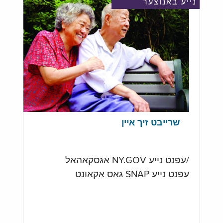
נייע באנוצער
שרייבט זיך איין
/עפנט נייע NY.GOV אגסקאהאל
עפנט נייע SNAP גאס אקאונט