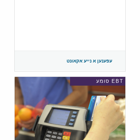
עפענען א נייע אקאונט
EBT סומע