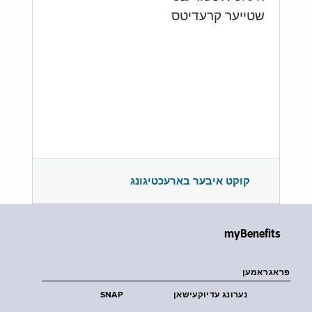
שטייער קרעדיטס
קוקט איבער בארעכטיגונג
myBenefits
פראגראמען
נערונג עדיוקעישאן
SNAP