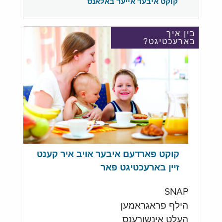
קוקט איבער אייער באלאנס
בין איך
בארעכטיגט?
קוקט פארדעם איבער אויב איר קענט
זיין בארעכטיגט פאר
SNAP
הילף פראגראמען
העלט אינשורענס