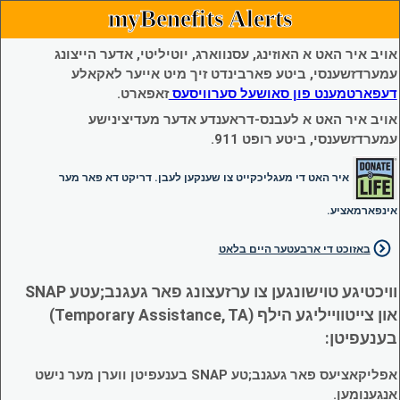
myBenefits Alerts
אויב איר האט א האוזינג, עסנווארג, יוטיליטי, אדער הייצונג
עמערדזשענסי, ביטע פארבינדט זיך מיט אייער לאקאלע
דעפארטמענט פון סאושעל סערוויסעס
זאפארט.
אויב איר האט א לעבנס-דראענדע אדער מעדיצינישע
עמערדזשענסי, ביטע רופט 911.
איר האט די מעגליכקייט צו שענקען לעבן. דריקט דא פאר מער
אינפארמאציע.
באזוכט די ארבעטער היים בלאט
וויכטיגע טוישונגען צו ערזעצונג פאר געגנב;עטע SNAP
און צייטווייליגע הילף (Temporary Assistance, TA)
בענעפיטן:
אפליקאציעס פאר געגנב;טע SNAP בענעפיטן ווערן מער נישט
אנגענומען.