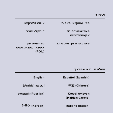
לעגאל
פּריוואטקייט פּאליסי
צוגענגליכקייט
פארשטענדליכע
דיסקלעימער
אקאמאדאציע
פארבינדט זיך מיט אונז
פרייהייט פון
אינפארמאציע געזעץ
(FOIL)
וועלט אויס א שפראך
English
Español (Spanish)
中文 (Chinese)
العربية (Arabic)
русский (Russian)
Kreyòl Ayisyen
(Haitian-Creole)
한국어 (Korean)
Italiano (Italian)