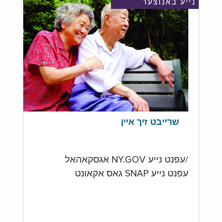
נייע באנוצער
שרייבט זיך איין
/עפנט נייע NY.GOV אגסקאהאל
עפנט נייע SNAP גאס אקאונט