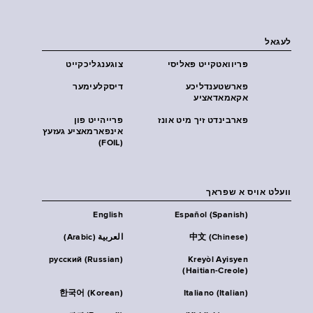
לעגאל
פּריוואטקייט פּאליסי
צוגענגליכקייט
פארשטענדליכע
דיסקלעימער
אקאמאדאציע
פארבינדט זיך מיט אונז
פרייהייט פון
אינפארמאציע געזעץ
(FOIL)
וועלט אויס א שפראך
English
Español (Spanish)
中文 (Chinese)
العربية (Arabic)
русский (Russian)
Kreyòl Ayisyen
(Haitian-Creole)
한국어 (Korean)
Italiano (Italian)