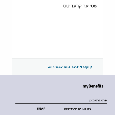
שטייער קרעדיטס
קוקט איבער בארעכטיגונג
myBenefits
פראגראמען
נערונג עדיוקעישאן
SNAP