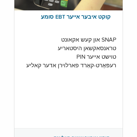
קוקט איבער אייער EBT סומע
SNAP און קעש אקאונט
טראנסאקשאן היסטאריע
טוישט אייער PIN
רעפּאָרט-קאַרד פארלוירן אדער קאליע