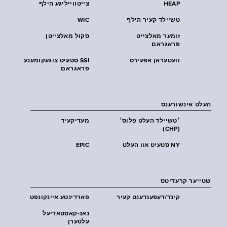
HEAP
צייטווייליגע הילף
טשיילד קעיר הילף
WIC
זומער מאלצייט
סקול מאלצייטן
פראגראם
וועטעראן אפעירס
SSI סטעיט צוגעקומענע
פראגראם
העלט אינשורענס
׳טשיילד העלט פּלוס׳
מעדיקעיד
(CHP)
NY סטעיט אוו העלט
EPIC
שטייער קרעדיטס
קינד/דעפענדענט קעיר
פארדינטע איינקונפט
נאנ-קאסטאדיעל
עלטערן