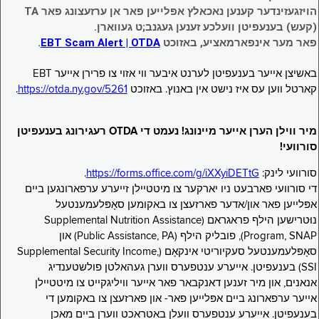
הויזגעזינדער קענען נאכאלץ אפּלייען פאר אן ערזעצונג פאר TA
(קעש) בענעפיטן וועלכע זענען געגנב;ט געווארן.
פאר מער אינפארמאציע, באזוכט
EBT Scam Alert | OTDA
.
באשיצן אייער בענעפיטן לערנט איבער ווי אזוי צו פרירן אייער EBT
קארטל ווען עס איז נישט אין באנוץ. באזוכט
https://otda.ny.gov/5261
.
מיר ווילן הערן אייער מיינונג! נעמט די OTDA רעגירונג בענעפיטן
סורוועי!
סורוועי לינק:
https://forms.office.com/g/iXXyiDETtG
.
די סורוועי פארבעט ניו יארקער צו מיטטיילן זייערע ערפארונגען ביים
אפּלייען פאר און/אדער פארזעצן צו באקומען סאָפּלעמענטעל
נוּטרישען הילף פראגראם (Supplemental Nutrition Assistance
Program, SNAP), פובליק הילף (Public Assistance, PA) און
סאָפּלעמענטעל סעקיוריטי אינקאָם (Supplemental Security Income,
SSI) בענעפיטן. אייערע ענטפערס ווערן געהאלטן פולשטענדיג
אנאנים, און מיר זענען דאנקבאר פאר אייער וויליגקייט צו מיטטיילן
אייער ערפארונג ביים אפּלייען פאר- און פארזעצן צו באקומען די
בענעפיטן. אייערע ענטפערס וועלן באטראכט ווערן ביים מאכן