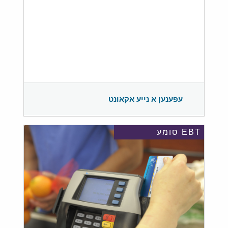
עפענען א נייע אקאונט
EBT סומע