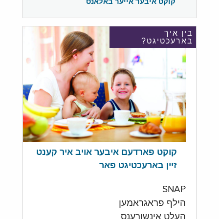
קוקט איבער אייער באלאנס
בין איך
בארעכטיגט?
קוקט פארדעם איבער אויב איר קענט
זיין בארעכטיגט פאר
SNAP
הילף פראגראמען
העלט אינשורענס