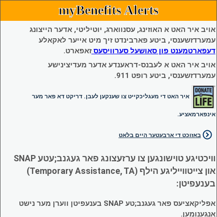
myBenefits Alerts
אויב איר האט א האוזינג, עסנווארג, יוטיליטי, אדער הייצונג
עמערדזשענסי, ביטע פארבינדט זיך מיט אייער לאקאלע
דעפארטמענט פון סאושעל סערוויסעס
זאפארט.
אויב איר האט א לעבנס-דראענדע אדער מעדיצינישע
עמערדזשענסי, ביטע רופט 911.
איר האט די מעגליכקייט צו שענקען לעבן. דריקט דא פאר מער
אינפארמאציע.
באזוכט די ארבעטער היים בלאט
וויכטיגע טוישונגען צו ערזעצונג פאר געגנב;עטע SNAP
און צייטווייליגע הילף (Temporary Assistance, TA)
בענעפיטן:
אפליקאציעס פאר געגנב;טע SNAP בענעפיטן ווערן מער נישט
אנגענומען.