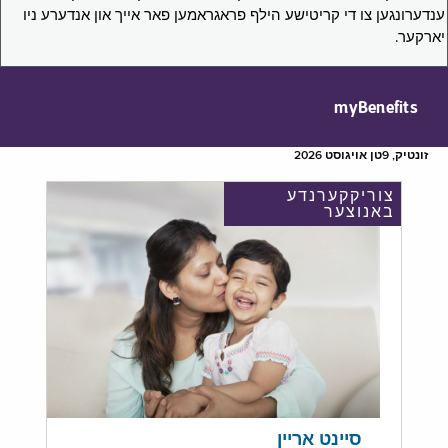
ענדערונגען צו די קריטישע הילף פראגראמען פאר אייך און אנדערע ניו
יארקער.
myBenefits
זונטיק, 9טן אויגוסט 2026
צוריקקערנדע
באנוצער
סיינט אריין