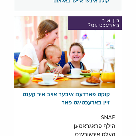
קוקט איבער אייער באלאנס
בין איך
בארעכטיגט?
קוקט פארדעם איבער אויב איר קענט
זיין בארעכטיגט פאר
SNAP
הילף פראגראמען
העלט אינשורענס