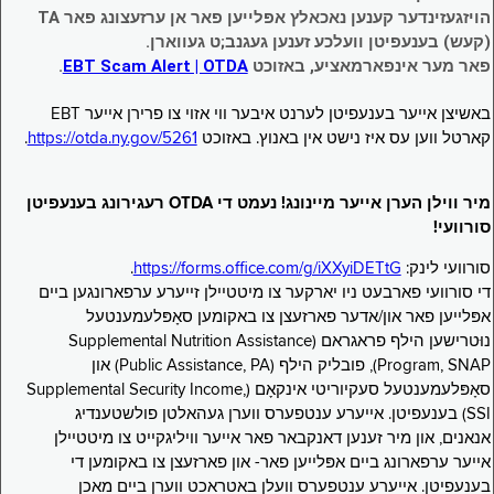
הויזגעזינדער קענען נאכאלץ אפּלייען פאר אן ערזעצונג פאר TA
(קעש) בענעפיטן וועלכע זענען געגנב;ט געווארן.
פאר מער אינפארמאציע, באזוכט
EBT Scam Alert | OTDA
.
באשיצן אייער בענעפיטן לערנט איבער ווי אזוי צו פרירן אייער EBT
קארטל ווען עס איז נישט אין באנוץ. באזוכט
https://otda.ny.gov/5261
.
מיר ווילן הערן אייער מיינונג! נעמט די OTDA רעגירונג בענעפיטן
סורוועי!
סורוועי לינק:
https://forms.office.com/g/iXXyiDETtG
.
די סורוועי פארבעט ניו יארקער צו מיטטיילן זייערע ערפארונגען ביים
אפּלייען פאר און/אדער פארזעצן צו באקומען סאָפּלעמענטעל
נוּטרישען הילף פראגראם (Supplemental Nutrition Assistance
Program, SNAP), פובליק הילף (Public Assistance, PA) און
סאָפּלעמענטעל סעקיוריטי אינקאָם (Supplemental Security Income,
SSI) בענעפיטן. אייערע ענטפערס ווערן געהאלטן פולשטענדיג
אנאנים, און מיר זענען דאנקבאר פאר אייער וויליגקייט צו מיטטיילן
אייער ערפארונג ביים אפּלייען פאר- און פארזעצן צו באקומען די
בענעפיטן. אייערע ענטפערס וועלן באטראכט ווערן ביים מאכן