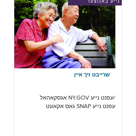
נייע באנוצער
שרייבט זיך איין
/עפנט נייע NY.GOV אגסקאהאל
עפנט נייע SNAP גאס אקאונט