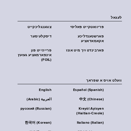
לעגאל
פּריוואטקייט פּאליסי
צוגענגליכקייט
פארשטענדליכע
דיסקלעימער
אקאמאדאציע
פארבינדט זיך מיט אונז
פרייהייט פון
אינפארמאציע געזעץ
(FOIL)
וועלט אויס א שפראך
English
Español (Spanish)
中文 (Chinese)
العربية (Arabic)
русский (Russian)
Kreyòl Ayisyen
(Haitian-Creole)
한국어 (Korean)
Italiano (Italian)