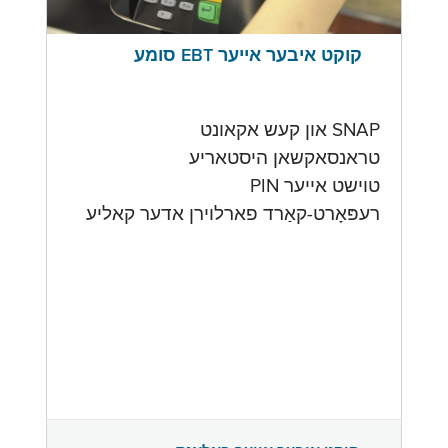
קוקט איבער אייער EBT סומע
SNAP און קעש אקאונט
טראנסאקשאן היסטאריע
טוישט אייער PIN
רעפּאָרט-קאַרד פארלוירן אדער קאליע