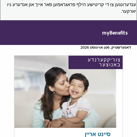
ענדערונגען צו די קריטישע הילף פראגראמען פאר אייך און אנדערע ניו
יארקער.
myBenefits
דאנערשטיק, 6טן אויגוסט 2026
צוריקקערנדע
באנוצער
סיינט אריין