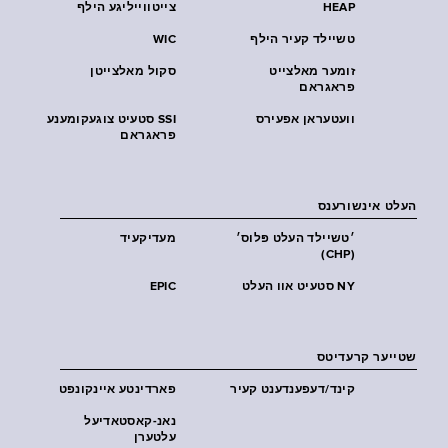
HEAP
צייטווייליגע הילף
טשיילד קעיר הילף
WIC
זומער מאלצייט
סקול מאלצייטן
פראגראם
וועטעראן אפעירס
SSI סטעיט צוגעקומענע
פראגראם
העלט אינשורענס
׳טשיילד העלט פּלוס׳
מעדיקעיד
(CHP)
NY סטעיט אוו העלט
EPIC
שטייער קרעדיטס
קינד/דעפענדענט קעיר
פארדינטע איינקונפט
נאנ-קאסטאדיעל
עלטערן