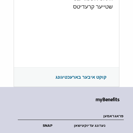
שטייער קרעדיטס
קוקט איבער בארעכטיגונג
myBenefits
פראגראמען
נערונג עדיוקעישאן
SNAP