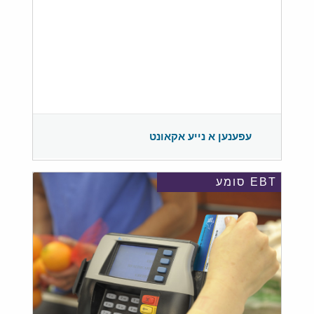
עפענען א נייע אקאונט
EBT סומע