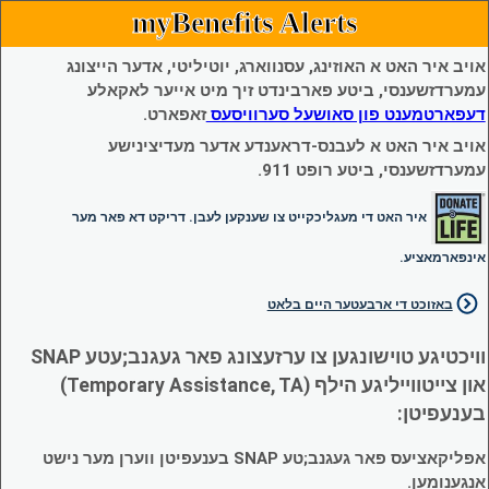
myBenefits Alerts
אויב איר האט א האוזינג, עסנווארג, יוטיליטי, אדער הייצונג
עמערדזשענסי, ביטע פארבינדט זיך מיט אייער לאקאלע
דעפארטמענט פון סאושעל סערוויסעס
זאפארט.
אויב איר האט א לעבנס-דראענדע אדער מעדיצינישע
עמערדזשענסי, ביטע רופט 911.
איר האט די מעגליכקייט צו שענקען לעבן. דריקט דא פאר מער
אינפארמאציע.
באזוכט די ארבעטער היים בלאט
וויכטיגע טוישונגען צו ערזעצונג פאר געגנב;עטע SNAP
און צייטווייליגע הילף (Temporary Assistance, TA)
בענעפיטן:
אפליקאציעס פאר געגנב;טע SNAP בענעפיטן ווערן מער נישט
אנגענומען.