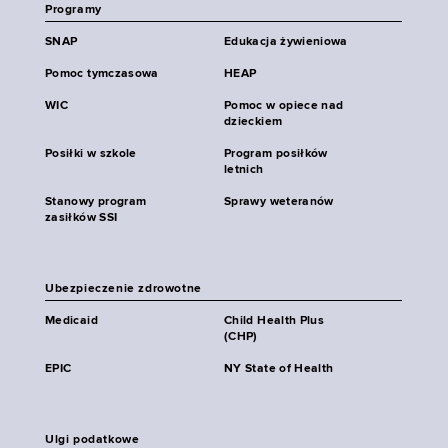
Programy
SNAP
Edukacja żywieniowa
Pomoc tymczasowa
HEAP
WIC
Pomoc w opiece nad
dzieckiem
Posiłki w szkole
Program posiłków
letnich
Stanowy program
Sprawy weteranów
zasiłków SSI
Ubezpieczenie zdrowotne
Medicaid
Child Health Plus
(CHP)
EPIC
NY State of Health
Ulgi podatkowe