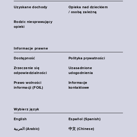
Uzyskane dochody
Opieka nad dzieckiem
/ osobą zależną
Rodzic niesprawujący
opieki
Informacje prawne
Dostępność
Polityka prywatności
Zrzeczenie się
Uzasadnione
odpowiedzialności
udogodnienia
Prawo wolności
Informacje
informacji (FOIL)
kontaktowe
Wybierz język
English
Español (Spanish)
العربية (Arabic)
中文 (Chinese)