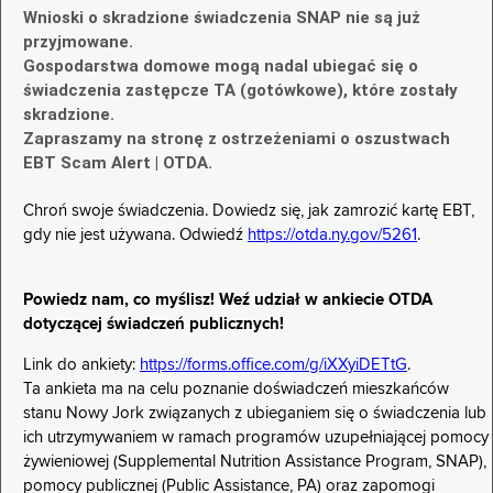
Wnioski o skradzione świadczenia SNAP nie są już
przyjmowane.
Gospodarstwa domowe mogą nadal ubiegać się o
świadczenia zastępcze TA (gotówkowe), które zostały
skradzione.
Zapraszamy na stronę z ostrzeżeniami o oszustwach
EBT Scam Alert | OTDA.
Chroń swoje świadczenia. Dowiedz się, jak zamrozić kartę EBT,
gdy nie jest używana. Odwiedź
https://otda.ny.gov/5261
.
Powiedz nam, co myślisz! Weź udział w ankiecie OTDA
dotyczącej świadczeń publicznych!
Link do ankiety:
https://forms.office.com/g/iXXyiDETtG
.
Ta ankieta ma na celu poznanie doświadczeń mieszkańców
stanu Nowy Jork związanych z ubieganiem się o świadczenia lub
ich utrzymywaniem w ramach programów uzupełniającej pomocy
żywieniowej (Supplemental Nutrition Assistance Program, SNAP),
pomocy publicznej (Public Assistance, PA) oraz zapomogi