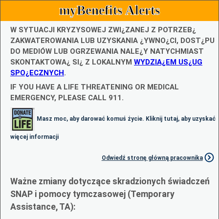
myBenefits Alerts
W SYTUACJI KRYZYSOWEJ ZWI¿ZANEJ Z POTRZEB¿
ZAKWATEROWANIA LUB UZYSKANIA ¿YWNO¿CI, DOST¿PU
DO MEDIÓW LUB OGRZEWANIA NALE¿Y NATYCHMIAST
SKONTAKTOWA¿ SI¿ Z LOKALNYM
WYDZIA¿EM US¿UG
SPO¿ECZNYCH
.
IF YOU HAVE A LIFE THREATENING OR MEDICAL
EMERGENCY, PLEASE CALL 911.
Masz moc, aby darować komuś życie. Kliknij tutaj, aby uzyskać
więcej informacji
Odwiedź stronę główną pracownika
Ważne zmiany dotyczące skradzionych świadczeń
SNAP i pomocy tymczasowej (Temporary
Assistance, TA):