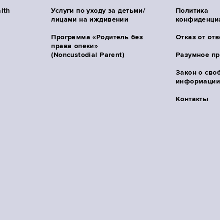
lth
Услуги по уходу за детьми/
Политика
лицами на иждивении
конфиденци
Программа «Родитель без
Отказ от от
права опеки»
(Noncustodial Parent)
Разумное п
Закон о сво
информации 
Контакты