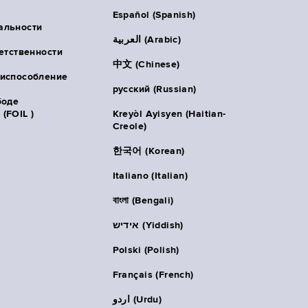
Español (Spanish)
альности
العربية (Arabic)
ветственности
中文 (Chinese)
риспособление
русский (Russian)
боде
(FOIL )
Kreyòl Ayisyen (Haitian-
Creole)
한국어 (Korean)
Italiano (Italian)
বাংলা (Bengali)
אידיש (Yiddish)
Polski (Polish)
Français (French)
اردو (Urdu)