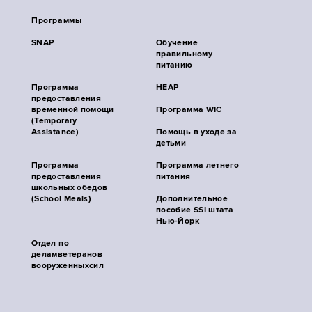
Программы
SNAP
Обучение
правильному
питанию
Программа
HEAP
предоставления
временной помощи
Программа WIC
(Temporary
Assistance)
Помощь в уходе за
детьми
Программа
Программа летнего
предоставления
питания
школьных обедов
(School Meals)
Дополнительное
пособие SSI штата
Нью-Йорк
Отдел по
деламветеранов
вооруженныхсил