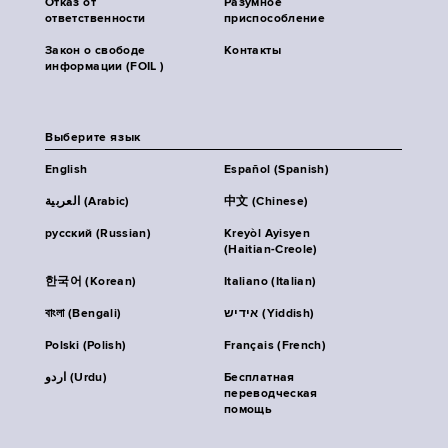
Отказ от
Разумное
ответственности
приспособление
Закон о свободе
Контакты
информации (FOIL )
Выберите язык
English
Español (Spanish)
العربية (Arabic)
中文 (Chinese)
русский (Russian)
Kreyòl Ayisyen
(Haitian-Creole)
한국어 (Korean)
Italiano (Italian)
বাংলা (Bengali)
אידיש (Yiddish)
Polski (Polish)
Français (French)
اردو (Urdu)
Бесплатная
переводческая
помощь