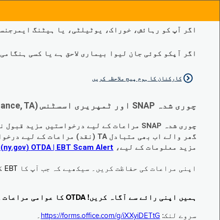
اگر آپ کو رہائش، خوراک، یوٹیلٹی، یا ہیٹنگ ایمرجنسی
اگر آپکو کوئی جان لیوا بیماری لاحق ہے یا کسی ہنگامی طبی صورتح
کارکنان کا ہوم پیج ملاحظہ کریں
چوری شدہ SNAP اور ٹمپریری اسسٹنس (Temporary Assistance, TA) کی مراعات کے متبادل کے متعلق اہم تبدیلیاں:
چوری شدہ SNAP مراعات کے لیے درخواستیں مزید قبول نہیں کی جا رہی ہیں۔
گھر والے اب بھی متبادل TA (نقد) مراعات کے لیے درخواست دے سکتے ہیں جو چوری ہو گئے ہیں۔
مزید معلومات کے لیے،
EBT Scam Alert ‏| OTDA ‏(ny.gov)
م
اپنی مراعات کی حفاظت کریں۔ سیکھیے کہ جب آپ کا EBT کارڈ زیر استعمال نہ ہو تو اس کو جام کرنے کا طریقہ کیا ہے۔ ملاحظہ فرمائیں
ہمیں اپنی رائے سے آگاہ کریں! OTDA کا عوامی مراعات کا سروے مکمل کریں!
سروے لنک:
https://forms.office.com/g/iXXyiDETtG
۔