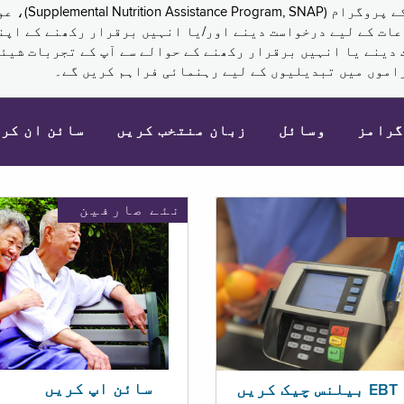
نکم (Supplemental Security Income, SSI) کی مراعات کے لیے درخواست دینے اور/یا انہ
 دینے یا انہیں برقرار رکھنے کے حوالے سے آپ کے تجربات شیئر
اموں میں تبدیلیوں کے لیے رہنمائی فراہم کریں گے۔
گرامز
وسائل
زبان منتخب کریں
سائن ان کر
نئے صارفین
سائن اپ کریں
ریں