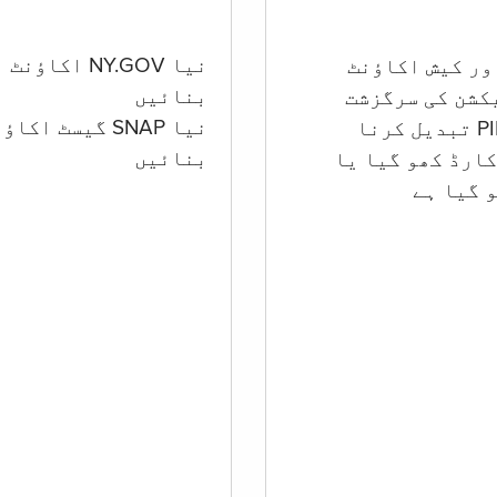
نیا NY.GOV اکاؤنٹ
بنائیں
کشن کی سرگزشت
نیا SNAP گیسٹ اکا
بنائیں
ارڈ کھو گیا یا
 گيا ہے