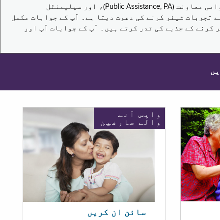
یہ سروے نیویارک کے باشندوں کو تکملائی غذائی اعانت کے پروگرام (Supplemental Nutrition Assistance Program, SNAP)، عوامی معاونت (Public Assistance, PA)، اور سپلیمنٹل
یں برقرار رکھنے کے اپنے تجربات شیئر کرنے کی دعوت دیتا ہے۔ آپ کے جوابات مکمل
 کرنے کے جذبے کی قدر کرتے ہیں۔ آپ کے جوابات آپ اور
یں
واپس آنے
والے صارفین
سائن ان کریں