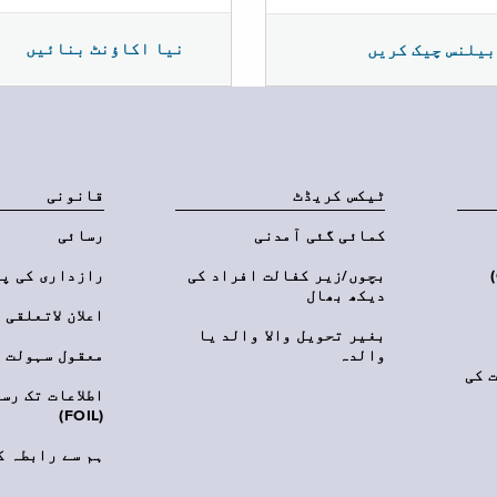
نیا اکاؤنٹ بنائیں
بیلنس چیک کریں
ٹیکس کریڈٹ
قانونی
کمائی گئی آمدنی
رسائی
‎(C
بچوں/زیر کفالت افراد کی
رازداری کی پ
دیکھ بھال
اعلان لاتعلقی
بغیر تحویل والا والد یا
والدہ
معقول سہولت
 کی
اطلاعات تک رس
(FOIL)
ہم سے رابطہ ک