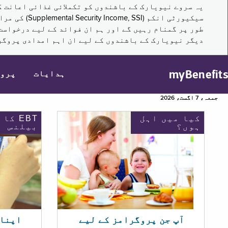
سیکیورٹی ا
طور پر گمنام رہیں گے اور ہم ان فوائد کے لیے درخواست
دیگر نیویارک کے باشندوں کے لیے ان اہم امدادی پروگر
myBenefits
ہدایات
پرو
جمعہ، 7 اگست، 2026
کیا میں اہل
EBT کا
ہوں؟
بیلنس
اپنا EBT بیلنس چیک ک
آپ جن پروگرامز کے لیے