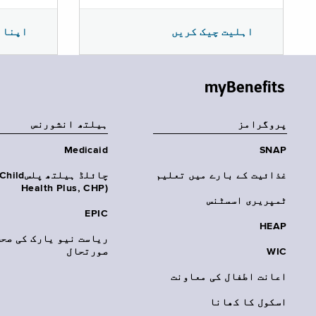
اپنا 
اہلیت چیک کریں
myBenefits
پروگرامز
‏ہیلتھ انشورنس
Medicaid
SNAP
غذائیت کے بارے میں تعلیم
چائلڈ ہیلتھ پلسhild
Health Plus, CHP)‎
ٹمپریری اسسٹنس
EPIC
HEAP
ریاست نیو یارک کی صحت
WIC
صورتحال
اعانت اطفال کی معاونت
اسکول کا کھانا