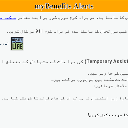
myBenefits Alerts
 کا سامنا ہے، تو براہ کرم فوری طور پر اپنے مقامی
محکمہ س
ال کا سامنا ہے، تو براہ کرم 911 پر کال کریں۔
آپ زند
لاحظہ فرمائیں: