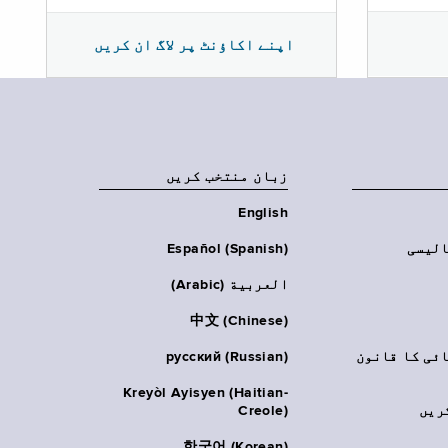
اپنے اکاؤنٹ پر لاگ ان کریں
زبان منتخب کریں
English
الیسی
Español (Spanish)
العربية (Arabic)
中文 (Chinese)
ائی کا قانون
русский (Russian)
Kreyòl Ayisyen (Haitian-
ریں
Creole)
한국어 (Korean)