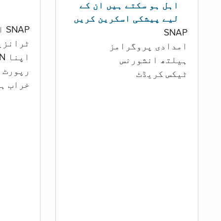
اہل ہو سکتے ہیں ان کے
لیے پیشکی اسکرین کریں
SNAP اور کیش اکاؤنٹ
SNAP
ٹرانزی
امدادی پروگرامز
اپنا PIN تبدیل کرنا
‏ہیلتھ انشورنس
رپورٹ ک
ٹیکس کریڈٹ
خراب ہو