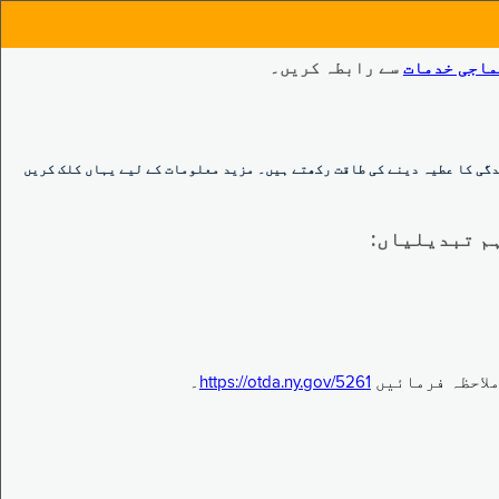
ماجی خدمات
سے رابطہ کریں۔
گی کا عطیہ دینے کی طاقت رکھتے ہیں۔ مزید معلومات کے لیے یہاں کلک کریں
https://otda.ny.gov/5261
۔