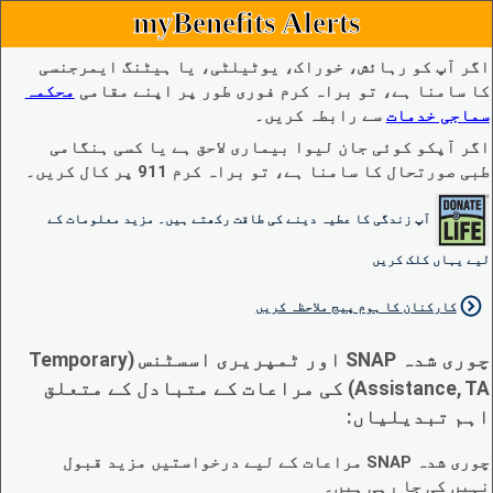
myBenefits Alerts
اگر آپ کو رہائش، خوراک، یوٹیلٹی، یا ہیٹنگ ایمرجنسی
کا سامنا ہے، تو براہ کرم فوری طور پر اپنے مقامی
محکمہ
سماجی خدمات
سے رابطہ کریں۔
اگر آپکو کوئی جان لیوا بیماری لاحق ہے یا کسی ہنگامی
طبی صورتحال کا سامنا ہے، تو براہ کرم 911 پر کال کریں۔
آپ زندگی کا عطیہ دینے کی طاقت رکھتے ہیں۔ مزید معلومات کے
لیے یہاں کلک کریں
کارکنان کا ہوم پیج ملاحظہ کریں
چوری شدہ SNAP اور ٹمپریری اسسٹنس (Temporary
Assistance, TA) کی مراعات کے متبادل کے متعلق
اہم تبدیلیاں:
چوری شدہ SNAP مراعات کے لیے درخواستیں مزید قبول
نہیں کی جا رہی ہیں۔