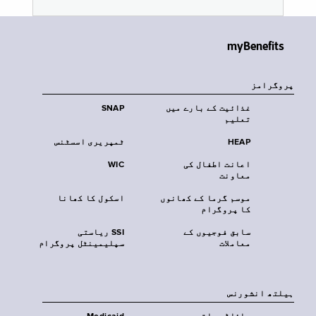
myBenefits
پروگرامز
غذائیت کے بارے میں
SNAP
تعلیم
HEAP
ٹمپریری اسسٹنس
اعانت اطفال کی
WIC
معاونت
موسم گرما کے کھانوں
اسکول کا کھانا
کا پروگرام
سابق فوجیوں کے
SSI ریاستی
معاملات
سپلیمینٹل پروگرام
‏ہیلتھ انشورنس