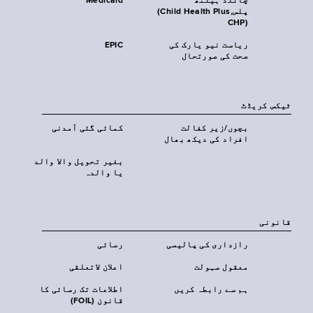
چائلڈ ہیلتھ
Medicaid
پلس‎(Child Health Plus,
CHP)‎
ریاست نیو یارک کی
EPIC
صحت کی صورتحال
ٹیکس کریڈٹ
بچوں/زیر کفالت
کمائی گئی آمدنی
افراد کی دیکھ بھال
بغیر تحویل والا والد
یا والدہ
قانونی
رازداری کی پالیسی
رسائی
معقول سہولت
اعلان لاتعلقی
ہم سے رابطہ کریں
اطلاعات تک رسائی کا
قانون (FOIL)