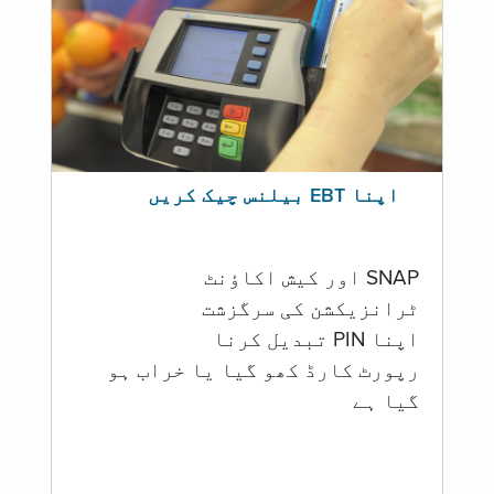
اپنا EBT بیلنس چیک کریں
SNAP اور کیش اکاؤنٹ
ٹرانزیکشن کی سرگزشت
اپنا PIN تبدیل کرنا
رپورٹ کارڈ کھو گیا یا خراب ہو
گيا ہے