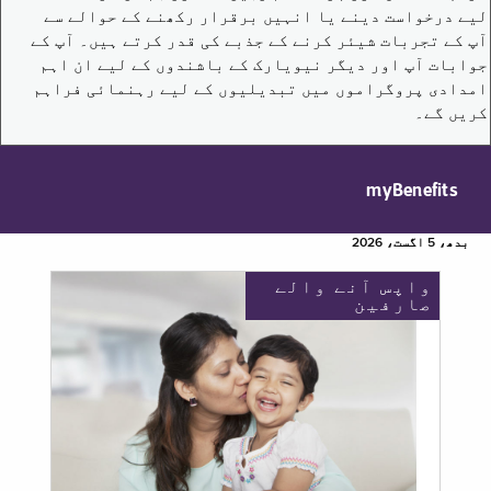
لیے درخواست دینے یا انہیں برقرار رکھنے کے حوالے سے
آپ کے تجربات شیئر کرنے کے جذبے کی قدر کرتے ہیں۔ آپ کے
جوابات آپ اور دیگر نیویارک کے باشندوں کے لیے ان اہم
امدادی پروگراموں میں تبدیلیوں کے لیے رہنمائی فراہم
کریں گے۔
myBenefits
بدھ، 5 اگست، 2026
واپس آنے والے
صارفین