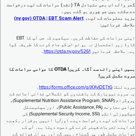
گھر والے اب بھی متبادل TA (نقد) مراعات کے لیے درخواست
دے سکتے ہیں جو چوری ہو گئے ہیں۔
مزید معلومات کے لیے،
EBT Scam Alert ‏| OTDA ‏(ny.gov)
ملاحظہ فرمائیں:
اپنی مراعات کی حفاظت کریں۔ سیکھیے کہ جب آپ کا EBT
کارڈ زیر استعمال نہ ہو تو اس کو جام کرنے کا طریقہ کیا
ہے۔ ملاحظہ فرمائیں
https://otda.ny.gov/5261
۔
ہمیں اپنی رائے سے آگاہ کریں! OTDA کا عوامی مراعات کا
سروے مکمل کریں!
سروے لنک:
https://forms.office.com/g/iXXyiDETtG
۔
یہ سروے نیویارک کے باشندوں کو تکملائی غذائی اعانت کے
پروگرام (Supplemental Nutrition Assistance Program, SNAP)،
عوامی معاونت (Public Assistance, PA)، اور سپلیمنٹل
سیکیورٹی انکم (Supplemental Security Income, SSI) کی
مراعات کے لیے درخواست دینے اور/یا انہیں برقرار رکھنے
کے اپنے تجربات شیئر کرنے کی دعوت دیتا ہے۔ آپ کے
جوابات مکمل طور پر گمنام رہیں گے اور ہم ان فوائد کے