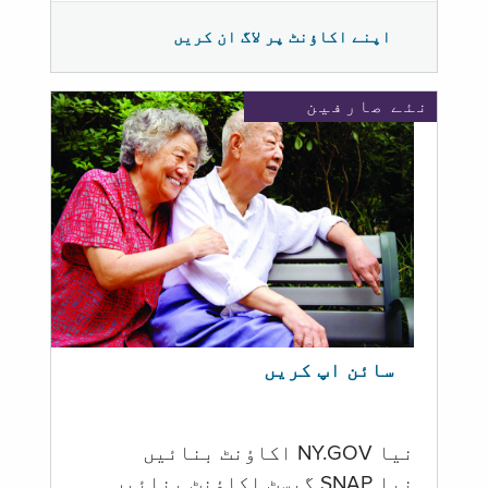
اپنے اکاؤنٹ پر لاگ ان کریں
نئے صارفین
سائن اپ کریں
نیا NY.GOV اکاؤنٹ بنائیں
نیا SNAP گیسٹ اکاؤنٹ بنائیں