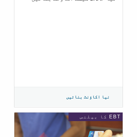
نیا اکاؤنٹ بنائیں
EBT کا بیلنس