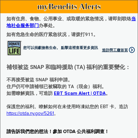
myBenefits Alerts
如有住房、食物、公用事业、或取暖的紧急情况，请即刻联络
当
地社会服务部门
办事处。
如有危急生命的医疗紧急状况，请拨打911。
您可以捐獻搶救生命。 點擊這裡查看更多資訊
造訪勞工廰首頁
補領被盜 SNAP 和臨時援助 (TA) 福利的重要變化：
不再接受被盜 SNAP 福利申請。
住戶仍可申請補領已被竊取的 TA（現金）福利。
如需瞭解資訊，可造訪
EBT Scam Alert | OTDA
。
保護您的福利。瞭解如何在未使用時凍結您的 EBT 卡。造訪
https://otda.ny.gov/5261
。
請告訴我們您的想法！參加 OTDA 公共福利調查！