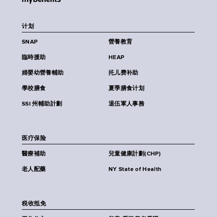
计划
SNAP
營養教育
臨時援助
HEAP
婦嬰幼營養輔助
扥儿费补助
學校膳食
夏季膳食计划
SSI 州輔助計劃
退伍軍人事務
医疗保险
醫療補助
兒童健康計劃(CHP)
老人配藥
NY State of Health
税收抵免