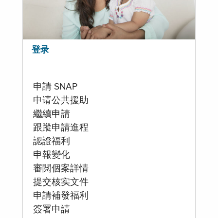
登录
申請 SNAP
申请公共援助
繼續申請
跟蹤申請進程
認證福利
申報變化
審閲個案詳情
提交核实文件
申請補發福利
簽署申請