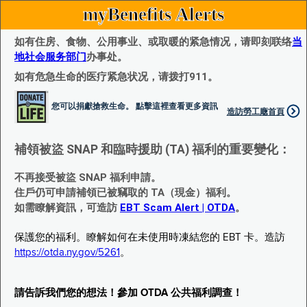
myBenefits Alerts
如有住房、食物、公用事业、或取暖的紧急情况，请即刻联络
当
地社会服务部门
办事处。
如有危急生命的医疗紧急状况，请拨打911。
您可以捐獻搶救生命。 點擊這裡查看更多資訊
造訪勞工廰首頁
補領被盜 SNAP 和臨時援助 (TA) 福利的重要變化：
不再接受被盜 SNAP 福利申請。
住戶仍可申請補領已被竊取的 TA（現金）福利。
如需瞭解資訊，可造訪
EBT Scam Alert | OTDA
。
保護您的福利。瞭解如何在未使用時凍結您的 EBT 卡。造訪
https://otda.ny.gov/5261
。
請告訴我們您的想法！參加 OTDA 公共福利調查！