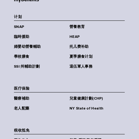
计划
SNAP
營養教育
臨時援助
HEAP
婦嬰幼營養輔助
扥儿费补助
學校膳食
夏季膳食计划
SSI 州輔助計劃
退伍軍人事務
医疗保险
醫療補助
兒童健康計劃(CHP)
老人配藥
NY State of Health
税收抵免