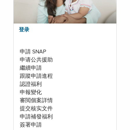
登录
申請 SNAP
申请公共援助
繼續申請
跟蹤申請進程
認證福利
申報變化
審閲個案詳情
提交核实文件
申請補發福利
簽署申請