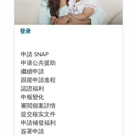
登录
申請 SNAP
申请公共援助
繼續申請
跟蹤申請進程
認證福利
申報變化
審閲個案詳情
提交核实文件
申請補發福利
簽署申請