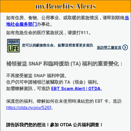
myBenefits Alerts
如有住房、食物、公用事业、或取暖的紧急情况，请即刻联络
当
地社会服务部门
办事处。
如有危急生命的医疗紧急状况，请拨打911。
您可以捐獻搶救生命。 點擊這裡查看更多資訊
造訪勞工廰首頁
補領被盜 SNAP 和臨時援助 (TA) 福利的重要變化：
不再接受被盜 SNAP 福利申請。
住戶仍可申請補領已被竊取的 TA（現金）福利。
如需瞭解資訊，可造訪
EBT Scam Alert | OTDA
。
保護您的福利。瞭解如何在未使用時凍結您的 EBT 卡。造訪
https://otda.ny.gov/5261
。
請告訴我們您的想法！參加 OTDA 公共福利調查！