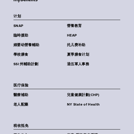
计划
SNAP
營養教育
臨時援助
HEAP
婦嬰幼營養輔助
扥儿费补助
學校膳食
夏季膳食计划
SSI 州輔助計劃
退伍軍人事務
医疗保险
醫療補助
兒童健康計劃(CHP)
老人配藥
NY State of Health
税收抵免