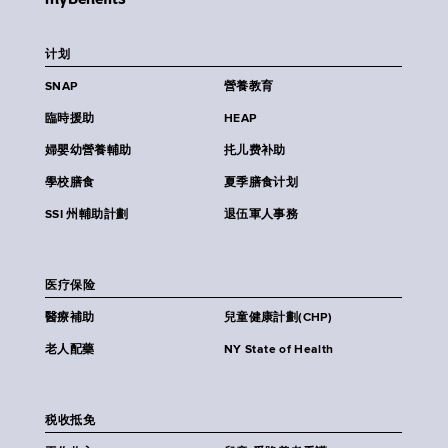
计划
SNAP
營養教育
臨時援助
HEAP
婦嬰幼營養輔助
扥儿费补助
學校膳食
夏季膳食计划
SSI 州輔助計劃
退伍軍人事務
医疗保险
醫療補助
兒童健康計劃(CHP)
老人配藥
NY State of Health
税收抵免