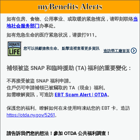
myBenefits Alerts
如有住房、食物、公用事业、或取暖的紧急情况，请即刻联络
当
地社会服务部门
办事处。
如有危急生命的医疗紧急状况，请拨打911。
您可以捐獻搶救生命。 點擊這裡查看更多資訊
造訪勞工廰首頁
補領被盜 SNAP 和臨時援助 (TA) 福利的重要變化：
不再接受被盜 SNAP 福利申請。
住戶仍可申請補領已被竊取的 TA（現金）福利。
如需瞭解資訊，可造訪
EBT Scam Alert | OTDA
。
保護您的福利。瞭解如何在未使用時凍結您的 EBT 卡。造訪
https://otda.ny.gov/5261
。
請告訴我們您的想法！參加 OTDA 公共福利調查！