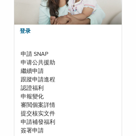
登录
申請 SNAP
申请公共援助
繼續申請
跟蹤申請進程
認證福利
申報變化
審閲個案詳情
提交核实文件
申請補發福利
簽署申請